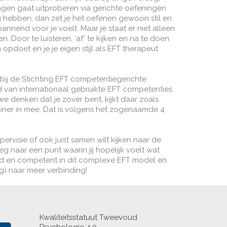
ngen gaat uitproberen via gerichte oefeningen
g hebben, dan zet je het oefenen gewoon stil en
spannend voor je voelt. Maar je staat er niet alleen
 Door te luisteren, ‘af’ te kijken en na te doen
 opdoet en je je eigen stijl als EFT therapeut
ng bij de Stichting EFT competentiegerichte
d van internationaal gebruikte EFT competenties
 we denken dat je zover bent, kijkt daar zoals
ainer in mee. Dat is volgens het zogenaamde 4
rvisie of ook juist samen wilt kijken naar de
 naar een punt waarin jij hopelijk voelt wat
ouwd en competent in dit complexe EFT model en
ng) naar meer verbinding!
Kwaliteitsstatuut Tweevoud