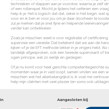
technieken of stappen aan je voordoe, waarna je zelf di
of een rollenspel. Mocht je tijdens het oefenen een vraa
help ik je. Het is logisch dat dat, zeker in het begin, wat 
voor en ik ben er voor jou om je daar doorheen te loodsen.
zul je merken dat je snel fijne en helpende leerervaringen
verder kan ontwikkelen.
Zoals je misschien weet is voor registratie of certificeri
supervisie een vereiste. Dat betekent dat we aan de han
kijken of je de EFT methode lekker in je vingers hebt. Als
landelijk afgesproken, ook een tweede supervisant of tr
ogen principe, wel zo eerlijk en gedegen.
Of je nu komt voor heel gerichte competentiegerichte supe
momenten waar je in vast loopt, samen vinden we een weg
misschien wel het allerbelangrijkst is: ik voel me vertr
help mijn cliënten met veel plezier (en soms ook uitdagi
In
Aangesloten bij