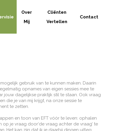
Over
Cliënten
rvisie
Contact
Mij
Vertellen
l mogelijk gebruik van te kunnen maken. Daarin
el regelmatig opnames van eigen sessies mee te
 jouw dagelijkse praktijk stil te staan. Ook vraag
 die je van mij krijgt, na onze sessie te
ent te zetten.
 stappen en toon van EFT vóór te leven: ophalen
pen op je vraag door‘de vraag achter de vraag’ te
Het kan zijn dat ik je daarbij dingen uitleg,