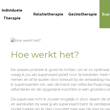
Individuele
Relatietherapie
Gezinstherapie
Supe
Therapie
Hoe werkt het?
De sessies probeer ik goed te richten, om er zo optimaa
vraag ik jou als supervisant jezelf voor te bereiden, he
nemen en af te sluiten door bewust bij de vertaalslag naar
ik supervisanten om, aan de hand van reflectie/hulpvragen
reflecteren en de opgedane inzichten in een groeidocum
De supervisie richt ik zoveel mogelijk in door daarin de
en aansluiten bij waar jij als supervisant bent, te verdie
onderzoeken en er dan concreet mee aan de slag te gaan. 